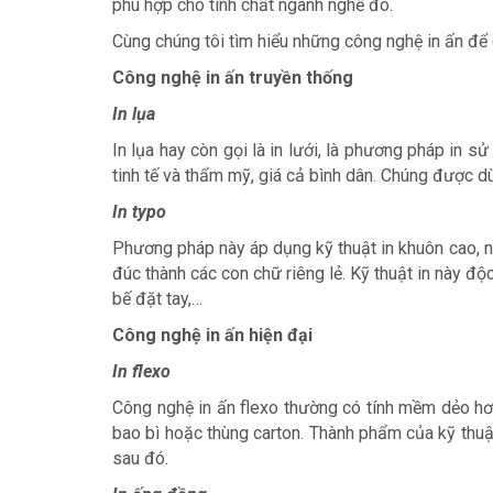
phù hợp cho tính chất ngành nghề đó.
Cùng chúng tôi tìm hiểu những công nghệ in ấn để
Công nghệ in ấn truyền thống
In lụa
In lụa hay còn gọi là in lưới, là phương pháp in 
tinh tế và thẩm mỹ, giá cả bình dân. Chúng được dù
In typo
Phương pháp này áp dụng kỹ thuật in khuôn cao, n
đúc thành các con chữ riêng lẻ. Kỹ thuật in này độ
bế đặt tay,…
Công nghệ in ấn hiện đại
In flexo
Công nghệ in ấn flexo thường có tính mềm dẻo hơn
bao bì hoặc thùng carton. Thành phẩm của kỹ thu
sau đó.