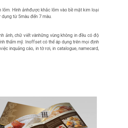
in lõm. Hình ảnhđược khắc lõm vào bề mặt kim loại
ử dụng từ 5màu đến 7 màu.
ình ảnh, chữ viết vànhững vùng không in đều có độ
nh thẩm mỹ. Inoffset có thể áp dụng trên mọi định
iệc inquảng cáo, in tờ rơi, in catalogue, namecard,