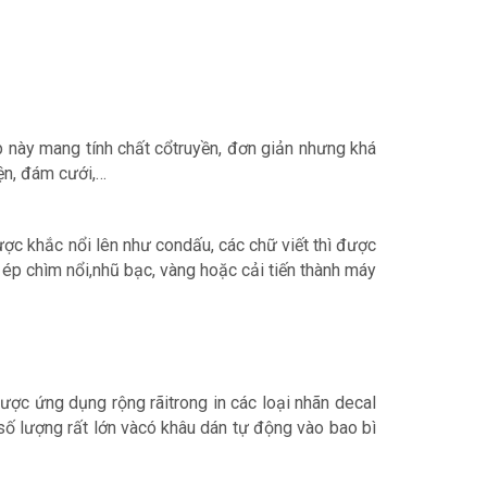
áp này mang tính chất cổtruyền, đơn giản nhưng khá
iện, đám cưới,…
ợc khắc nổi lên như condấu, các chữ viết thì được
, ép chìm nổi,nhũ bạc, vàng hoặc cải tiến thành máy
ược ứng dụng rộng rãitrong in các loại nhãn decal
ố lượng rất lớn vàcó khâu dán tự động vào bao bì