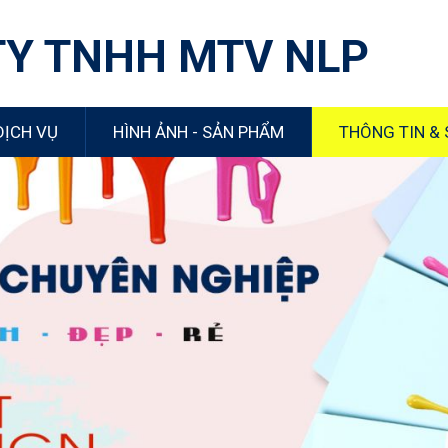
TY TNHH MTV NLP
DỊCH VỤ
HÌNH ẢNH - SẢN PHẨM
THÔNG TIN & 