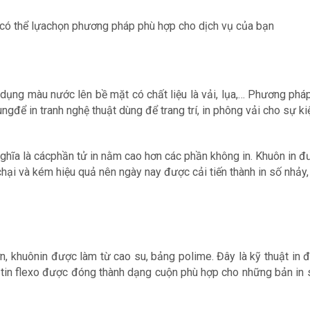
 có thể lựachọn phương pháp phù hợp cho dịch vụ của bạn
sử dụng màu nước lên bề mặt có chất liệu là vải, lụa,… Phương ph
ngđể in tranh nghệ thuật dùng để trang trí, in phông vải cho sự k
ghĩa là cácphần tử in nằm cao hơn các phần không in. Khuôn in đư
chại và kém hiệu quả nên ngày nay được cải tiến thành in số nhảy
, khuônin được làm từ cao su, bảng polime. Đây là kỹ thuật in đ
ậtin flexo được đóng thành dạng cuộn phù hợp cho những bản in s