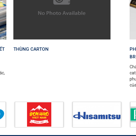
ẾT
THÙNG CARTON
PH
BR
Chắ
ác,
cat
phư
của