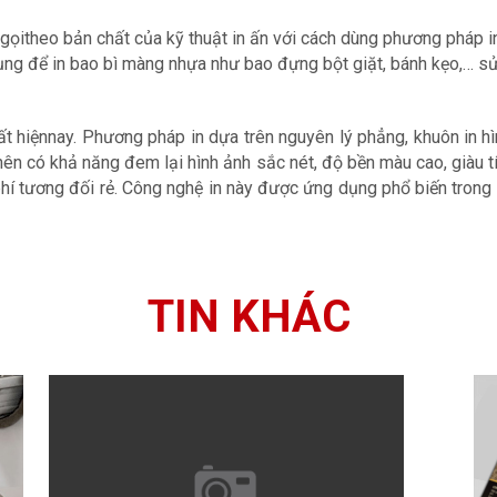
c gọitheo bản chất của kỹ thuật in ấn với cách dùng phương pháp 
ụng để in bao bì màng nhựa như bao đựng bột giặt, bánh kẹo,… s
hất hiệnnay. Phương pháp in dựa trên nguyên lý phẳng, khuôn in h
ên có khả năng đem lại hình ảnh sắc nét, độ bền màu cao, giàu tí
hí tương đối rẻ. Công nghệ in này được ứng dụng phổ biến trong v
TIN KHÁC