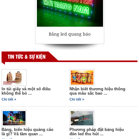
Bảng led quang báo
TIN TỨC & SỰ KIỆN
In túi giấy và một số điều
Nhận biết thương hiệu thông
không thể bỏ ...
qua màu sắc bao ...
Chi tiết »
Tờ rơi 03
Chi tiết »
Bảng, biển hiệu quảng cáo
Phương pháp đặt bảng hiệu
là gì? Và tầm quan ...
đèn led thu hút ...