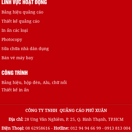
LĨNH VỰC HOẠT ĐỘNG
Bảng hiệu quảng cáo
Thiết kế quảng cáo
In ấn các loại
Tờ rơi 02
Photocopy
Sửa chữa nhà dân dụng
Bán vé máy bay
CÔNG TRÌNH
Bảng hiệu, hộp đèn, Alu, chữ nổi
Thiết kế in ấn
Tờ rơi 01
CÔNG TY TNHH QUẢNG CÁO PHÚ XUÂN
Địa chỉ:
28 Ung Văn Nghiêm, P. 25, Q. Bình Thạnh, TP.HCM
Điện Thoại:
08 62958616 -
Hotline:
012 94 94 66 99 - 0913 813 004