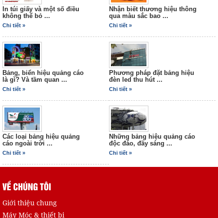
In túi giấy và một số điều
Nhận biết thương hiệu thông
không thể bỏ ...
qua màu sắc bao ...
Chi tiết »
Chi tiết »
Bảng, biển hiệu quảng cáo
Phương pháp đặt bảng hiệu
là gì? Và tầm quan ...
đèn led thu hút ...
Chi tiết »
Chi tiết »
Các loại bảng hiệu quảng
Những bảng hiệu quảng cáo
cáo ngoài trời ...
độc đáo, đầy sáng ...
Chi tiết »
Chi tiết »
VỀ CHÚNG TÔI
Giới thiệu chung
Máy Móc & thiết bị