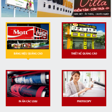
BẢNG HIỆU QUẢNG CÁO
THIẾT KẾ QUẢNG CÁO
IN ẤN CÁC LOẠI
PHOTOCOPY