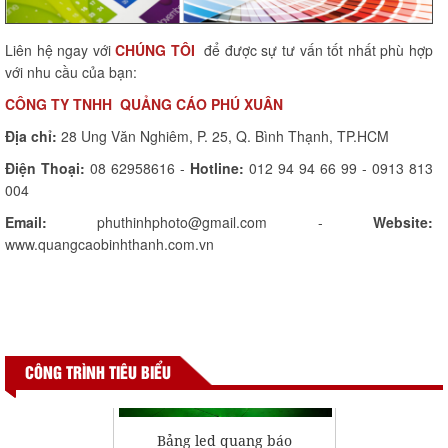
Liên hệ ngay với
CHÚNG TÔI
để được sự tư vấn tốt nhất phù hợp
với nhu cầu của bạn:
CÔNG TY TNHH QUẢNG CÁO PHÚ XUÂN
Địa chỉ:
28 Ung Văn Nghiêm, P. 25, Q. Bình Thạnh, TP.HCM
Điện Thoại:
08 62958616 -
Hotline:
012 94 94 66 99 - 0913 813
Bảng hiệu hiflex
004
Email:
phuthinhphoto@gmail.com -
Website:
www.quangcaobinhthanh.com.vn
CÔNG TRÌNH TIÊU BIỂU
Bảng led quang báo