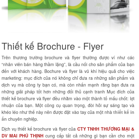
Thiết kế Brochure - Flyer
Trên thương trường brochure và flyer thường được ví như các
“nhân viên bán hàng thầm lặng”, là cầu nối cho sản phẩm của bạn
đến với khách hàng. Bochure và flyer là vũ khí hiệu quả cho việc
marketing: mục đích của nó không chỉ đưa ra những sản phẩm và
dịch vụ mà công ty bạn có, mà còn nhấn mạnh rằng bạn đưa ra
những giải pháp tốt hơn những đối thủ cạnh tranh Mục đích của
thiết kế brochure và flyer đều nhằm vào một thành tố mấu chốt: lợi
nhuận của bạn. Một công cụ quan trọng, đòi hỏi sự sáng tạo và
khéo léo như thế này nên được đặt vào tay của một nhà
thiết kế in
ấn
chuyên nghiệp.
Dịch vụ thiết kế brochure và flyer của
CTY TNHH THƯƠNG MẠI &
DV MAI PHÚ THỊNH
cung cấp tất cả những gì bạn cần cho một