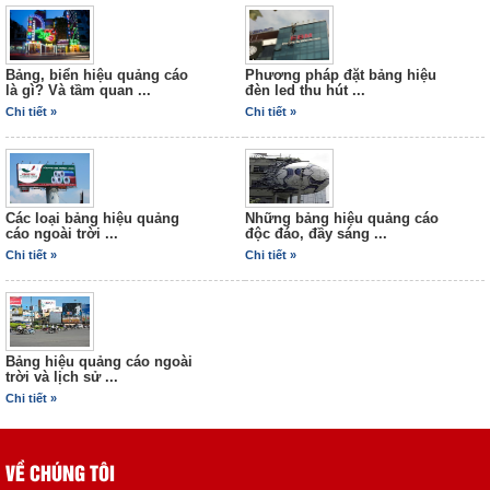
Bảng, biển hiệu quảng cáo
Phương pháp đặt bảng hiệu
là gì? Và tầm quan ...
đèn led thu hút ...
Chi tiết »
Chi tiết »
Các loại bảng hiệu quảng
Những bảng hiệu quảng cáo
Bộ nhận dạng thương hiệu
cáo ngoài trời ...
độc đáo, đầy sáng ...
04
Chi tiết »
Chi tiết »
Bảng hiệu quảng cáo ngoài
trời và lịch sử ...
Chi tiết »
VỀ CHÚNG TÔI
Tờ rơi 02