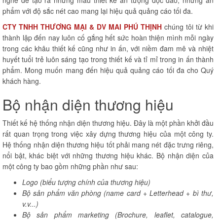
nghề để tạo ra những mẫu thiết kế ấn tượng độc đáo, những ấn
phẩm với độ sắc nét cao mang lại hiệu quả quảng cáo tối đa.
CTY TNHH THƯƠNG MẠI & DV MAI PHÚ THỊNH
chúng tôi từ khi
thành lập đến nay luôn cố gắng hết sức hoàn thiện mình mỗi ngày
trong các khâu thiết kế cũng như in ấn, với niềm đam mê và nhiệt
huyết tuổi trẻ luôn sáng tạo trong thiết kế và tỉ mỉ trong in ấn thành
phẩm. Mong muốn mang đến hiệu quả quảng cáo tối đa cho Quý
khách hàng.
Bộ nhận diện thương hiệu
Thiết kế hệ thống nhận diện thương hiệu. Đây là một phần khởi đầu
rất quan trọng trong việc xây dựng thương hiệu của một công ty.
Hệ thống nhận diện thương hiệu tốt phải mang nét đặc trưng riêng,
nổi bật, khác biệt với những thương hiệu khác. Bộ nhận diện của
một công ty bao gồm những phần như sau:
Logo (biểu tượng chính của thương hiệu)
Bộ sản phẩm văn phòng (name card + Letterhead + bì thư,
v.v...)
Bộ sản phẩm marketing (Brochure, leaflet, catalogue,