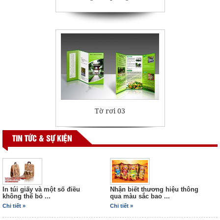
Tờ rơi 03
TIN TỨC & SỰ KIỆN
In túi giấy và một số điều
Nhận biết thương hiệu thông
không thể bỏ ...
qua màu sắc bao ...
Bộ nhận dạng thương hiệu
Chi tiết »
Chi tiết »
05