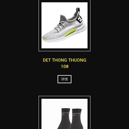
DET THONG THUONG
108
详情