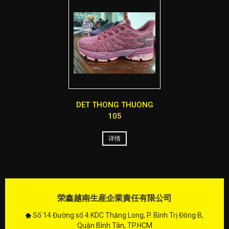
DET THONG THUONG
105
详情
荣鑫越南生産企業責任有限公司
Số 14 Đường số 4 KDC Thăng Long, P. Bình Trị Đông B,
Quận Bình Tân, TP.HCM