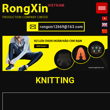
rongxin12669@163.com
KNITTING