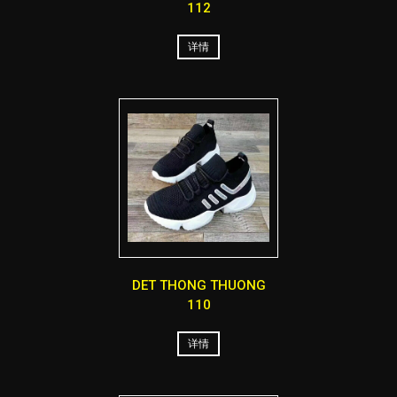
112
详情
DET THONG THUONG
110
详情