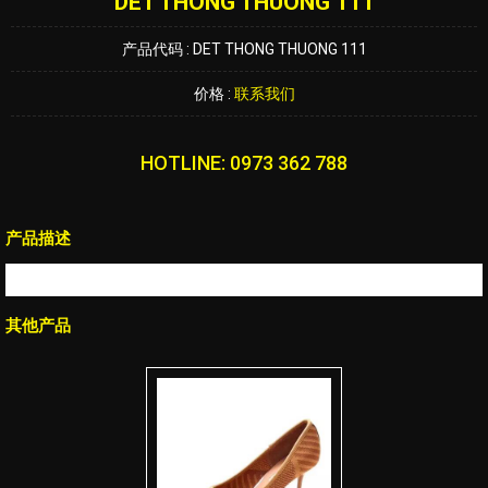
DET THONG THUONG 111
产品代码 : DET THONG THUONG 111
价格 :
联系我们
HOTLINE: 0973 362 788
产品描述
其他产品