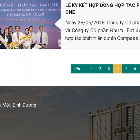
LỄ KÝ KẾT HỢP ĐỒNG HỢP TÁC 
ONE
Ngày 28/05/2018, Công ty Cổ phần
và Công ty Cổ phần Đầu tư Bất độ
hợp tác phát triển dự án Compass
‹ First
<
2
3
4
5
6
u Một, Bình Dương