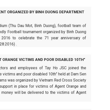
ENT ORGANIZED BY BINH DUONG DEPARTMENT
ium (Thu Dau Mot, Binh Duong), football team of
ndly Football tournament organized by Binh Duong
n 2016 to celebrate the 71 year anniversary of
28.2016) .
 ORANGE VICTIMS AND POOR DISABLED 10TH”
ectors and employees of Tay Ho JSC joined the
e victims and poor disabled 10th” held at Dam Sen
grams was organized by Vietnam Red Cross Society
support in place for victims of Agent Orange and
 money will be delivered to the victims of Agent