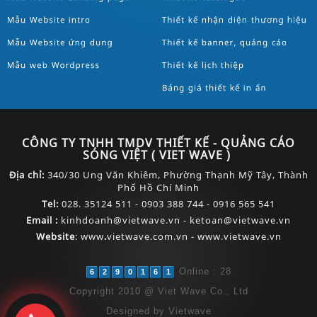
CÔNG TY TNHH TMDV THIẾT KẾ - QUẢNG CÁO
SÓNG VIỆT ( VIET WAVE )
Địa chỉ:
340/30 Ung Văn Khiêm, Phường Thạnh Mỹ Tây, Thành
Phố Hồ Chí Minh
Tel:
028. 35124 511 - 0903 388 744 - 0916 565 541
Email :
kinhdoanh@vietwave.vn - ketoan@vietwave.vn
Website
:
www
.
vietwave.com.vn - www.vietwave.vn
Online : 28
6
2
9
0
1
6
1
Copyright 2010 @ Viet Wave Co., Ltd
Designed by
Vietwave