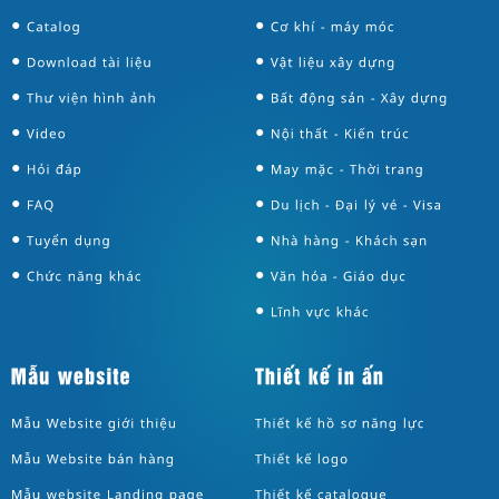
●
●
●
●
●
●
●
●
●
●
●
●
●
●
●
●
●