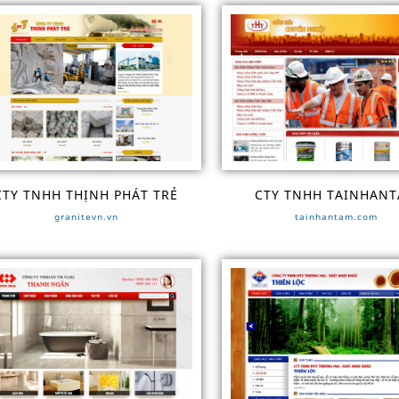
CTY TNHH THỊNH PHÁT TRẺ
CTY TNHH TAINHAN
granitevn.vn
tainhantam.com