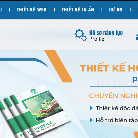
|
|
|
|