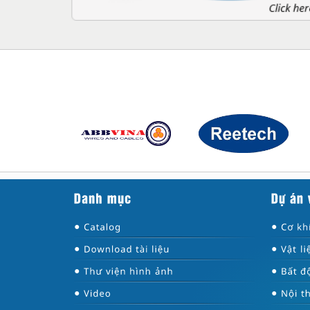
●
●
●
●
●
●
●
●