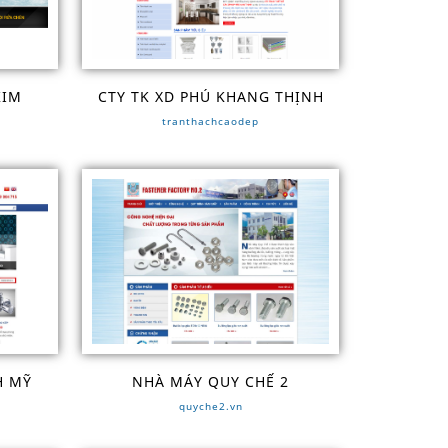
KIM
CTY TK XD PHÚ KHANG THỊNH
tranthachcaodep
H MỸ
NHÀ MÁY QUY CHẾ 2
quyche2.vn