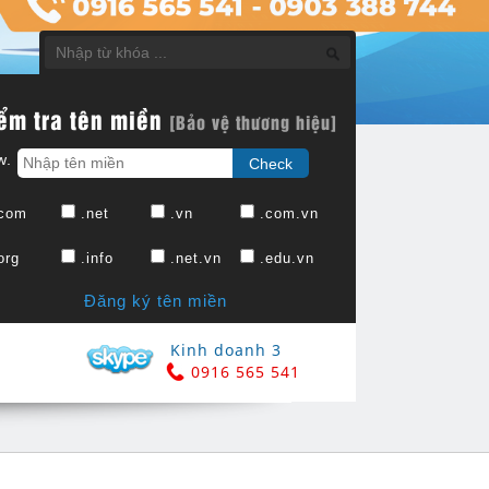
ểm tra tên miền
[Bảo vệ thương hiệu]
w.
com
.net
.vn
.com.vn
org
.info
.net.vn
.edu.vn
Đăng ký tên miền
Kinh doanh 3
0916 565 541