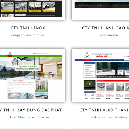
CTY TNHH INOX
CTY TNHH ÁNH SAO 
cungcapinox.com.vn
venusianvn
Y TNHH XÂY DỰNG ĐẠI PHÁT
CTY TNHH VLXD THÀN
https://daiphatwindow.vn
noithatcaocapthanhmy