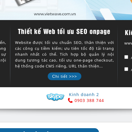
Ki
ển,
Website được tối ưu chuẩn SEO, thân thiện với
ww
àng
các công cụ tiềm kiếm; ưu tiên tốc độ tải trang
 sự
nhanh nhất có thể. Tích hợp bộ quản lý nội
.
rội
dung tương tác cao, tối ưu one-page checkout,
hệ thống code CMS riêng, URL thân thiện...
.
Chi tiết >>>
Kinh doanh 2
0903 388 744