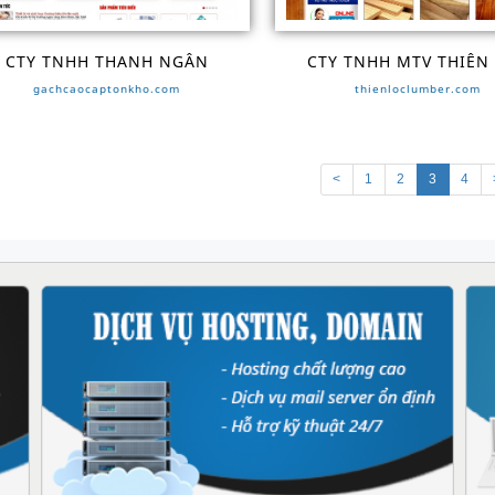
CTY TNHH THANH NGÂN
CTY TNHH MTV THIÊN
gachcaocaptonkho.com
thienloclumber.com
<
1
2
3
4