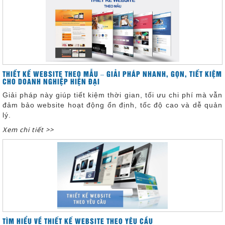
THIẾT KẾ WEBSITE THEO MẪU – GIẢI PHÁP NHANH, GỌN, TIẾT KIỆM
CHO DOANH NGHIỆP HIỆN ĐẠI
Giải pháp này giúp tiết kiệm thời gian, tối ưu chi phí mà vẫn
đảm bảo website hoạt động ổn định, tốc độ cao và dễ quản
lý.
Xem chi tiết >>
TÌM HIỂU VỀ THIẾT KẾ WEBSITE THEO YÊU CẦU