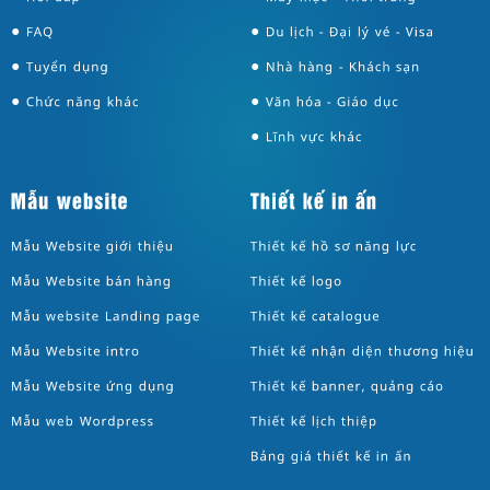
●
●
●
●
●
●
●