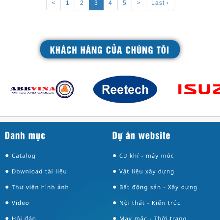
<
1
2
3
4
5
>
Last ›
●
●
●
●
●
●
●
●
●
●