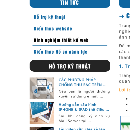
➜ C
Tron
nghi
ảnh 
Để 
các 
thàn
1. T
Tran
CÁC PHƯƠNG PHÁP
quan
CHỐNG THƯ RÁC TRÊN ...
Lợi í
Nếu bạn là người thường
xuyên sử dụng email, ...
Hướng dẫn cấu hình
IPHONE & IPAD (hệ điều ...
Sau khi đăng ký dịch vụ
Mail Server tại ...
Tải video cần chia sẻ lên