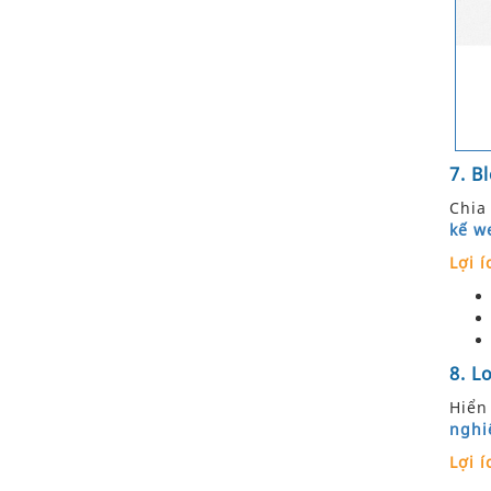
7. B
Chia
kế w
Lợi í
8. L
Hiển
nghi
Lợi í