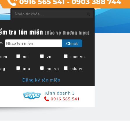
ểm tra tên miền
[Bảo vệ thương hiệu]
w.
com
.net
.vn
.com.vn
org
.info
.net.vn
.edu.vn
Đăng ký tên miền
Kinh doanh 3
0916 565 541