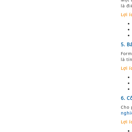
là đ
Lợi í
5. B
Form
là t
Lợi í
6. C
Cho 
nghi
Lợi í