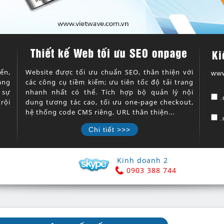
Ki
ển,
Website được tối ưu chuẩn SEO, thân thiện với
ww
àng
các công cụ tiềm kiếm; ưu tiên tốc độ tải trang
 sự
nhanh nhất có thể. Tích hợp bộ quản lý nội
.
rội
dung tương tác cao, tối ưu one-page checkout,
hệ thống code CMS riêng, URL thân thiện...
.
Chi tiết >>>
Kinh doanh 2
0903 388 744