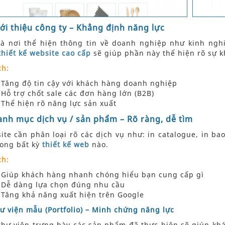
iới thiệu công ty – Khẳng định năng lực
là nơi thể hiện thông tin về doanh nghiệp như kinh ng
thiết kế website cao cấp
sẽ giúp phần này thể hiện rõ sự kh
ch:
Tăng độ tin cậy với khách hàng doanh nghiệp
Hỗ trợ chốt sale các đơn hàng lớn (B2B)
Thể hiện rõ năng lực sản xuất
anh mục dịch vụ / sản phẩm – Rõ ràng, dễ tìm
ite cần phân loại rõ các dịch vụ như: in catalogue, in bao
rong bất kỳ
thiết kế web
nào.
ch:
Giúp khách hàng nhanh chóng hiểu bạn cung cấp gì
Dễ dàng lựa chọn đúng nhu cầu
Tăng khả năng xuất hiện trên Google
hư viện mẫu (Portfolio) – Minh chứng năng lực
thư viện trưng bày các sản phẩm đã thực hiện sẽ giúp kh