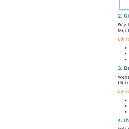
2. G
Đây 
Một
Lợi í
3. D
Webs
lõi t
Lợi í
4. T
Một 