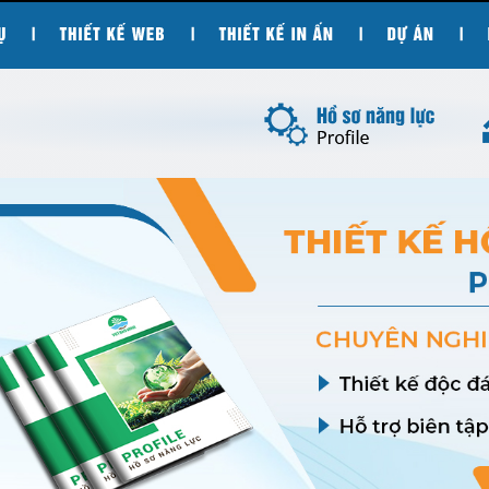
|
|
|
|