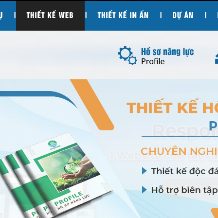
|
|
|
|