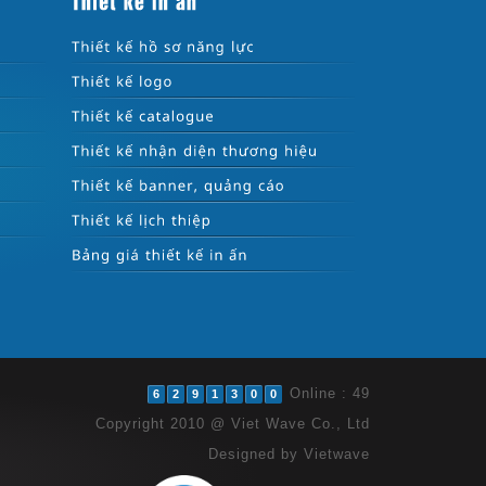
Online : 49
6
2
9
1
3
0
0
Copyright 2010 @ Viet Wave Co., Ltd
Designed by
Vietwave