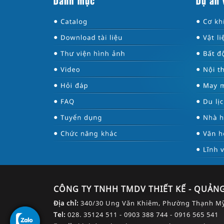
●
●
●
●
●
●
●
●
●
●
●
●
●
●
●
●
●
CÔNG TY TNHH TMDV THIẾT KẾ - QUẢNG
Địa chỉ:
340/30 Ung Văn Khiêm, Phường Thạnh Mỹ
Tel:
028. 35124 511 - 0903 388 744 - 0916 565 541