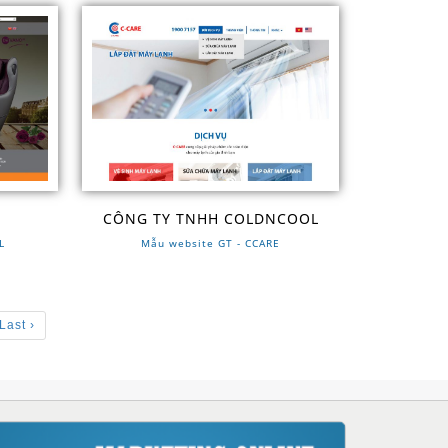
M
CÔNG TY TNHH COLDNCOOL
L
Mẫu website GT - CCARE
Last ›