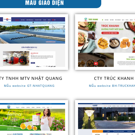
TY TNHH MTV NHẬT QUANG
CTY TRÚC KHANH
Mẫu website GT-NHATQUANG
Mẫu website BH-TRUCKHA