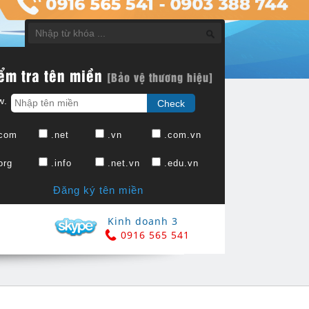
ểm tra tên miền
[Bảo vệ thương hiệu]
w.
com
.net
.vn
.com.vn
org
.info
.net.vn
.edu.vn
Đăng ký tên miền
Kinh doanh 3
0916 565 541