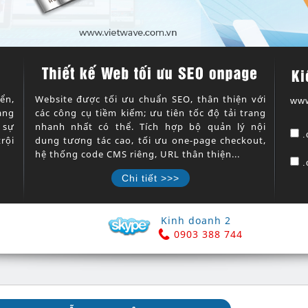
Ki
ển,
Website được tối ưu chuẩn SEO, thân thiện với
ww
àng
các công cụ tiềm kiếm; ưu tiên tốc độ tải trang
 sự
nhanh nhất có thể. Tích hợp bộ quản lý nội
.
rội
dung tương tác cao, tối ưu one-page checkout,
hệ thống code CMS riêng, URL thân thiện...
.
Chi tiết >>>
Kinh doanh 2
0903 388 744