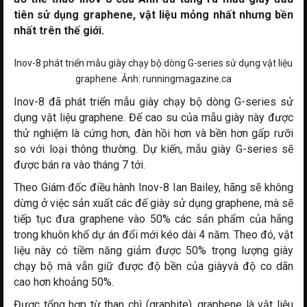
tiên sử dụng graphene, vật liệu mỏng nhất nhưng bền
nhất trên thế giới.
Inov-8 phát triển mẫu giày chạy bộ dòng G-series sử dụng vật liệu
graphene. Ảnh: runningmagazine.ca
Inov-8 đã phát triển mẫu giày chạy bộ dòng G-series sử
dụng vật liệu graphene. Đế cao su của mẫu giày này được
thử nghiệm là cứng hơn, đàn hồi hơn và bền hơn gấp rưỡi
so với loại thông thường. Dự kiến, mẫu giày G-series sẽ
được bán ra vào tháng 7 tới.
Theo Giám đốc điều hành Inov-8 Ian Bailey, hãng sẽ không
dừng ở việc sản xuất các đế giày sử dụng graphene, mà sẽ
tiếp tục đưa graphene vào 50% các sản phẩm của hãng
trong khuôn khổ dự án đổi mới kéo dài 4 năm. Theo đó, vật
liệu này có tiềm năng giảm được 50% trọng lượng giày
chạy bộ mà vẫn giữ được độ bền của giàyvà độ co dãn
cao hơn khoảng 50%.
Được tổng hợp từ than chì (graphite), graphene là vật liệu