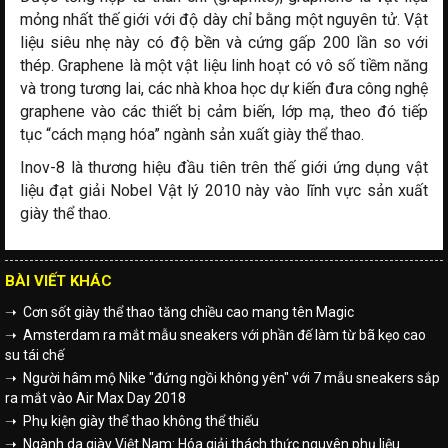
mỏng nhất thế giới với độ dày chỉ bằng một nguyên tử. Vật
liệu siêu nhẹ này có độ bền và cứng gấp 200 lần so với
thép. Graphene là một vật liệu linh hoạt có vô số tiềm năng
và trong tương lai, các nhà khoa học dự kiến đưa công nghệ
graphene vào các thiết bị cảm biến, lớp mạ, theo đó tiếp
tục “cách mạng hóa” ngành sản xuất giày thể thao.
Inov-8 là thương hiệu đầu tiên trên thế giới ứng dụng vật
liệu đạt giải Nobel Vật lý 2010 này vào lĩnh vực sản xuất
giày thể thao.
BÀI VIẾT KHÁC
➝ Cơn sốt giày thể thao tăng chiều cao mang tên Magic
➝ Amsterdam ra mắt mẫu sneakers với phần đế làm từ bã kẹo cao
su tái chế
➝ Người hâm mộ Nike "đứng ngồi không yên" với 7 mẫu sneakers sắp
ra mắt vào Air Max Day 2018
➝ Phụ kiện giày thể thao không thể thiếu
➝ Ngành da giày Việt Nam: Hóa giải thách thức nguyên phụ liệu