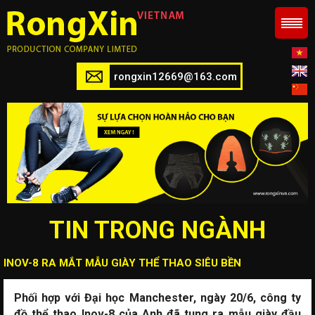
rongxin12669@163.com
TIN TRONG NGÀNH
INOV-8 RA MẮT MẪU GIÀY THỂ THAO SIÊU BỀN
Phối hợp với Đại học Manchester, ngày 20/6, công ty
đồ thể thao Inov-8 của Anh đã tung ra mẫu giày đầu