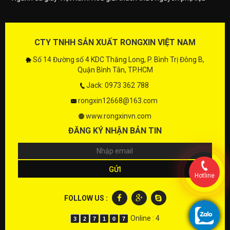
CTY TNHH SẢN XUẤT RONGXIN VIỆT NAM
Số 14 Đường số 4 KDC Thăng Long, P. Bình Trị Đông B,
Quận Bình Tân, TP.HCM
Jack: 0973 362 788
rongxin12668@163.com
www.rongxinvn.com
ĐĂNG KÝ NHẬN BẢN TIN
Hotline
FOLLOW US :
Online : 4
3
2
7
1
0
7