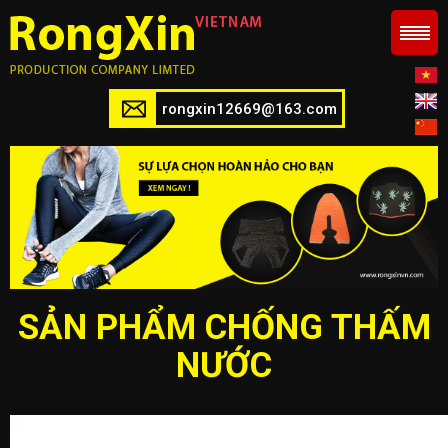
rongxin12669@163.com
SẢN PHẨM CHỐNG THẤM
NƯỚC