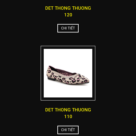
DET THONG THUONG
120
CHI TIẾT
DET THONG THUONG
110
CHI TIẾT