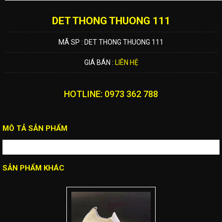
DET THONG THUONG 111
MÃ SP : DET THONG THUONG 111
GIÁ BÁN :
LIÊN HỆ
HOTLINE: 0973 362 788
MÔ TẢ SẢN PHẨM
SẢN PHẨM KHÁC