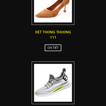
DET THONG THUONG
111
CHI TIẾT