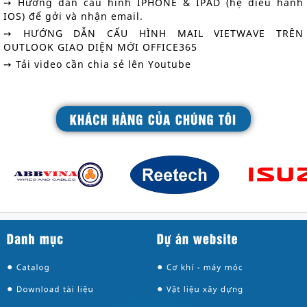
➙ Hướng dẫn cấu hình IPHONE & IPAD (hệ điều hành
IOS) để gởi và nhận email.
➙ HƯỚNG DẪN CẤU HÌNH MAIL VIETWAVE TRÊN
OUTLOOK GIAO DIỆN MỚI OFFICE365
➙ Tải video cần chia sẻ lên Youtube
●
●
●
●