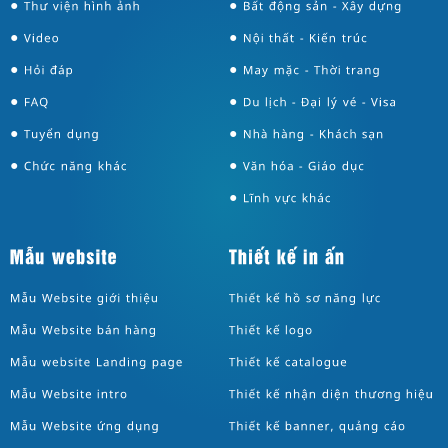
●
●
●
●
●
●
●
●
●
●
●
●
●