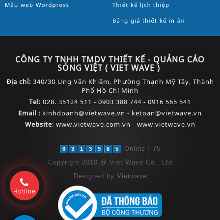
CÔNG TY TNHH TMDV THIẾT KẾ - QUẢNG CÁO
SÓNG VIỆT ( VIET WAVE )
Địa chỉ:
340/30 Ung Văn Khiêm, Phường Thạnh Mỹ Tây, Thành
Phố Hồ Chí Minh
Tel:
028. 35124 511 - 0903 388 744 - 0916 565 541
Email :
kinhdoanh@vietwave.vn - ketoan@vietwave.vn
Website
:
www
.
vietwave.com.vn - www.vietwave.vn
Online : 75
6
3
1
3
9
8
5
Copyright 2010 @ Viet Wave Co., Ltd
Designed by
Vietwave
Hotline